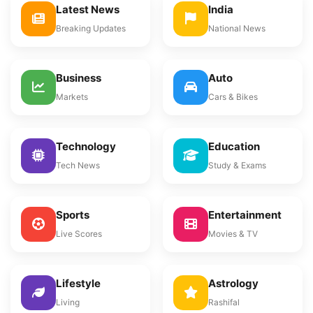
Latest News
India
Breaking Updates
National News
Business
Auto
Markets
Cars & Bikes
Technology
Education
Tech News
Study & Exams
Sports
Entertainment
Live Scores
Movies & TV
Lifestyle
Astrology
Living
Rashifal