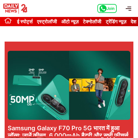
Skip
Me
Join
to
content
ई स्पोर्ट्स
एस्ट्रोलॉजी
ऑटो न्यूज़
टेक्नोलॉजी
ट्रेंडिंग न्यूज़
देश
Samsung Galaxy F70 Pro 5G भारत में हुआ
लॉन्च: जानें कीमत, 6,000mAh बैटरी और सभी फीचर्स