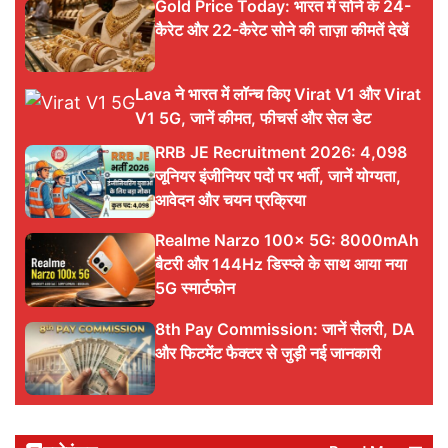
Gold Price Today: भारत में सोने के 24-
कैरेट और 22-कैरेट सोने की ताज़ा कीमतें देखें
Lava ने भारत में लॉन्च किए Virat V1 और Virat
V1 5G, जानें कीमत, फीचर्स और सेल डेट
RRB JE Recruitment 2026: 4,098
जूनियर इंजीनियर पदों पर भर्ती, जानें योग्यता,
आवेदन और चयन प्रक्रिया
Realme Narzo 100x 5G: 8000mAh
बैटरी और 144Hz डिस्प्ले के साथ आया नया
5G स्मार्टफोन
8th Pay Commission: जानें सैलरी, DA
और फिटमेंट फैक्टर से जुड़ी नई जानकारी