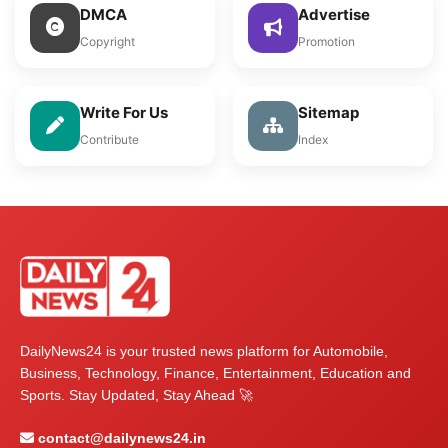
DMCA
Advertise
Copyright
Promotion
Write For Us
Sitemap
Contribute
Index
DailyNews24 is your trusted news platform for Automobile,
Business, Technology, Finance, Entertainment, Education and
Sports. Stay Updated, Stay Ahead 🚀
contact@dailynews24.in