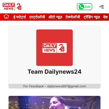
Skip
Me
Join
to
content
ई स्पोर्ट्स
एस्ट्रोलॉजी
ऑटो न्यूज़
टेक्नोलॉजी
ट्रेंडिंग न्यूज़
देश
Team Dailynews24
For Feedback - dailynews667@gmail.com