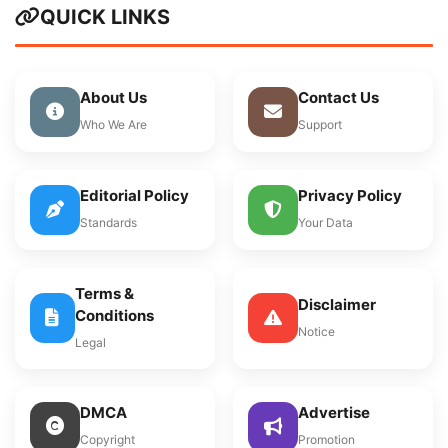
QUICK LINKS
About Us
Contact Us
Who We Are
Support
Editorial Policy
Privacy Policy
Standards
Your Data
Terms &
Disclaimer
Conditions
Notice
Legal
DMCA
Advertise
Copyright
Promotion