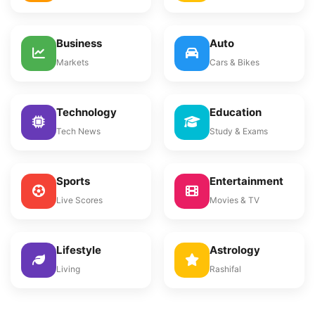
Business
Auto
Markets
Cars & Bikes
Technology
Education
Tech News
Study & Exams
Sports
Entertainment
Live Scores
Movies & TV
Lifestyle
Astrology
Living
Rashifal