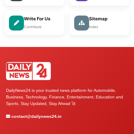
Write For Us
Sitemap
Contribute
Index
DailyNews24 is your trusted news platform for Automobile,
Business, Technology, Finance, Entertainment, Education and
Sports. Stay Updated, Stay Ahead 🚀
contact@dailynews24.in