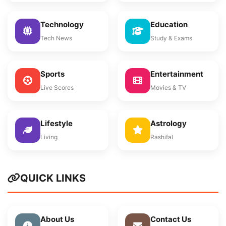
Technology
Education
Tech News
Study & Exams
Sports
Entertainment
Live Scores
Movies & TV
Lifestyle
Astrology
Living
Rashifal
QUICK LINKS
About Us
Contact Us