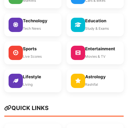
Markets
Cars & Bikes
Technology
Education
Tech News
Study & Exams
Sports
Entertainment
Live Scores
Movies & TV
Lifestyle
Astrology
Living
Rashifal
QUICK LINKS