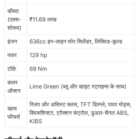
कीमत
(एक्स-
₹11.69 लाख
शोरूम)
इंजन
636cc इन-लाइन फोर सिलेंडर, लिक्विड-कूल्ड
पावर
129 hp
टॉर्क
69 Nm
कलर
Lime Green (ब्लू और व्हाइट स्ट्राइप्स के साथ)
ऑप्शन
स्लिप और असिस्ट क्लच, TFT डिस्प्ले, पावर मोड्स,
खास
क्विकशिफ्टर, ट्रैक्शन कंट्रोल, डुअल-चैनल ABS,
फीचर्स
KIBS