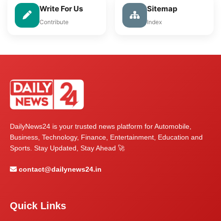
Write For Us
Sitemap
Contribute
Index
DailyNews24 is your trusted news platform for Automobile,
Business, Technology, Finance, Entertainment, Education and
Sports. Stay Updated, Stay Ahead 🚀
contact@dailynews24.in
Quick Links