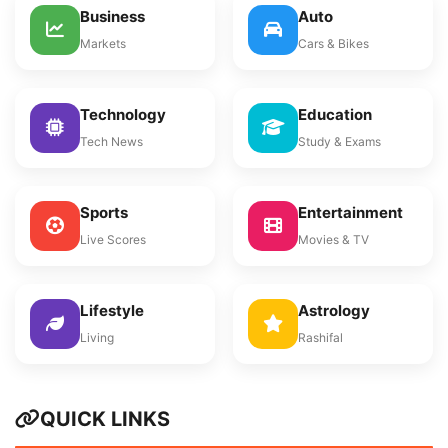
Business
Auto
Markets
Cars & Bikes
Technology
Education
Tech News
Study & Exams
Sports
Entertainment
Live Scores
Movies & TV
Lifestyle
Astrology
Living
Rashifal
QUICK LINKS