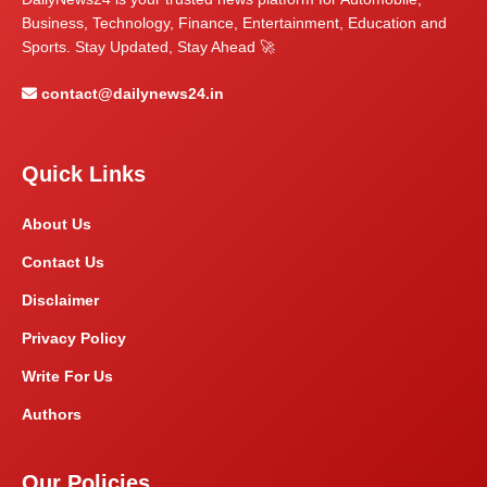
Business, Technology, Finance, Entertainment, Education and
Sports. Stay Updated, Stay Ahead 🚀
contact@dailynews24.in
Quick Links
About Us
Contact Us
Disclaimer
Privacy Policy
Write For Us
Authors
Our Policies