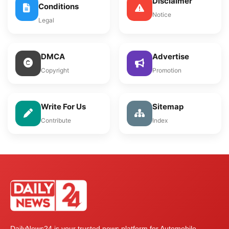
Disclaimer
Conditions
Notice
Legal
DMCA
Advertise
Copyright
Promotion
Write For Us
Sitemap
Contribute
Index
DailyNews24 is your trusted news platform for Automobile,