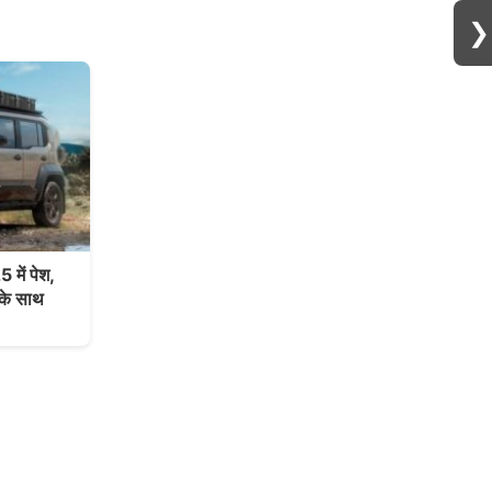
❯
ें पेश,
 के साथ