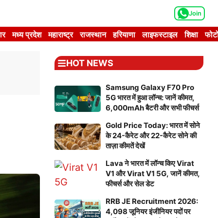
Join
ार
मध्य प्रदेश
महाराष्ट्र
राजस्थान
हरियाणा
लाइफस्टाइल
शिक्षा
फोटो
HOT NEWS
Samsung Galaxy F70 Pro
5G भारत में हुआ लॉन्च: जानें कीमत,
6,000mAh बैटरी और सभी फीचर्स
Gold Price Today: भारत में सोने
के 24-कैरेट और 22-कैरेट सोने की
ताज़ा कीमतें देखें
Lava ने भारत में लॉन्च किए Virat
V1 और Virat V1 5G, जानें कीमत,
फीचर्स और सेल डेट
RRB JE Recruitment 2026:
4,098 जूनियर इंजीनियर पदों पर