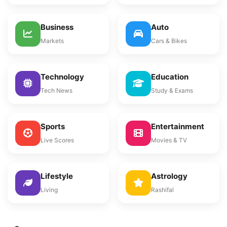
Business
Auto
Markets
Cars & Bikes
Technology
Education
Tech News
Study & Exams
Sports
Entertainment
Live Scores
Movies & TV
Lifestyle
Astrology
Living
Rashifal