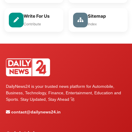
Write For Us
Sitemap
Contribute
Index
DailyNews24 is your trusted news platform for Automobile,
Business, Technology, Finance, Entertainment, Education and
Sports. Stay Updated, Stay Ahead 🚀
contact@dailynews24.in