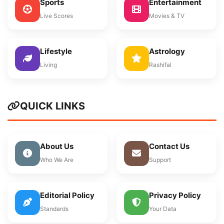
Sports
Entertainment
Live Scores
Movies & TV
Lifestyle
Astrology
Living
Rashifal
QUICK LINKS
About Us
Contact Us
Who We Are
Support
Editorial Policy
Privacy Policy
Standards
Your Data