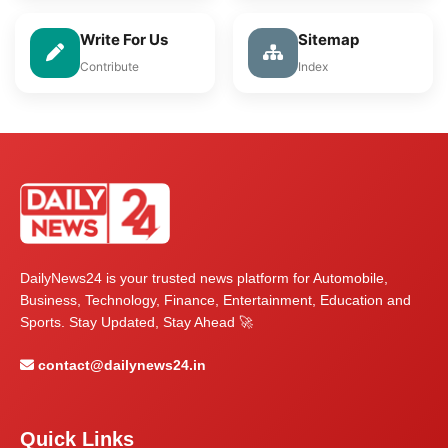
Write For Us
Sitemap
Contribute
Index
DailyNews24 is your trusted news platform for Automobile,
Business, Technology, Finance, Entertainment, Education and
Sports. Stay Updated, Stay Ahead 🚀
contact@dailynews24.in
Quick Links