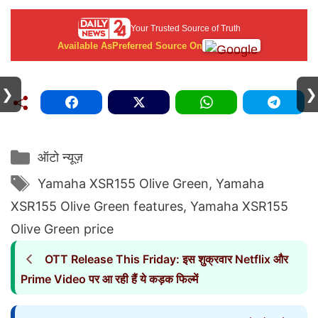
Your Trusted Source of Truth
Available As
Preferred Source On
❯
❯
Categories
ऑटो न्यूज़
Tags
Yamaha XSR155 Olive Green
,
Yamaha
XSR155 Olive Green features
,
Yamaha XSR155
Olive Green price
OTT Release This Friday: इस शुक्रवार Netflix और
Prime Video पर आ रही हैं ये कड़क फिल्में