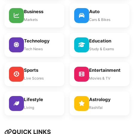
Business
Auto
Markets
Cars & Bikes
Technology
Education
Tech News
Study & Exams
Sports
Entertainment
Live Scores
Movies & TV
Lifestyle
Astrology
Living
Rashifal
QUICK LINKS