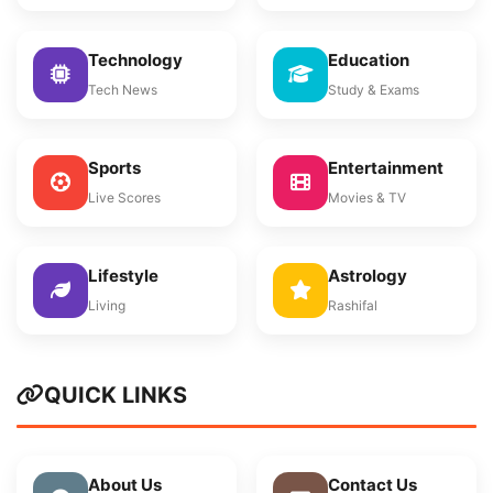
Technology
Education
Tech News
Study & Exams
Sports
Entertainment
Live Scores
Movies & TV
Lifestyle
Astrology
Living
Rashifal
QUICK LINKS
About Us
Contact Us