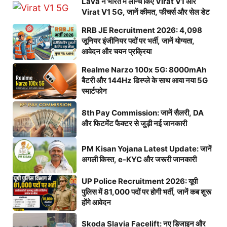
Lava ने भारत में लॉन्च किए Virat V1 और
Virat V1 5G, जानें कीमत, फीचर्स और सेल डेट
RRB JE Recruitment 2026: 4,098
जूनियर इंजीनियर पदों पर भर्ती, जानें योग्यता,
आवेदन और चयन प्रक्रिया
Realme Narzo 100x 5G: 8000mAh
बैटरी और 144Hz डिस्प्ले के साथ आया नया 5G
स्मार्टफोन
8th Pay Commission: जानें सैलरी, DA
और फिटमेंट फैक्टर से जुड़ी नई जानकारी
PM Kisan Yojana Latest Update: जानें
अगली किस्त, e-KYC और जरूरी जानकारी
UP Police Recruitment 2026: यूपी
पुलिस में 81,000 पदों पर होगी भर्ती, जानें कब शुरू
होंगे आवेदन
Skoda Slavia Facelift: नए डिजाइन और