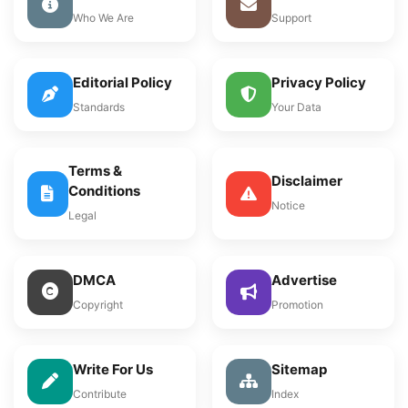
Who We Are
Support
Editorial Policy
Privacy Policy
Standards
Your Data
Terms &
Disclaimer
Conditions
Notice
Legal
DMCA
Advertise
Copyright
Promotion
Write For Us
Sitemap
Contribute
Index