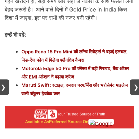
गहने खरीदने हों, सही समय और सही जानकारी के साथ फैसला लेना
बेहद जरूरी है। आने वाले दिनों में Gold Price in India किस
दिशा में जाएगा, इस पर सभी की नजर बनी रहेगी।
इन्हें भी पढ़ें:
Oppo Reno 15 Pro Mini की लॉन्च रिपोर्ट्स ने बढ़ाई हलचल,
मिड-रेंज फोन में मिलेगा फ्लैगशिप कैमरा
Motorola Edge 50 Pro की कीमत में बड़ी गिरावट, बैंक ऑफर
और EMI ऑप्शन ने बढ़ाया क्रेज
Maruti Swift: स्टाइल, दमदार परफॉर्मेंस और भरोसेमंद माइलेज
❯
❯
वाली पॉपुलर हैचबैक कार
Your Trusted Source of Truth
Available As
Preferred Source On