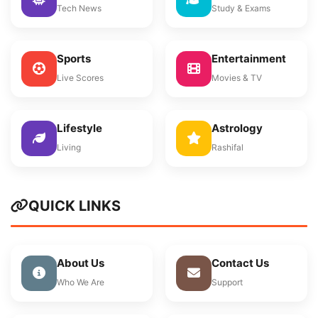
Tech News
Study & Exams
Sports
Entertainment
Live Scores
Movies & TV
Lifestyle
Astrology
Living
Rashifal
QUICK LINKS
About Us
Contact Us
Who We Are
Support