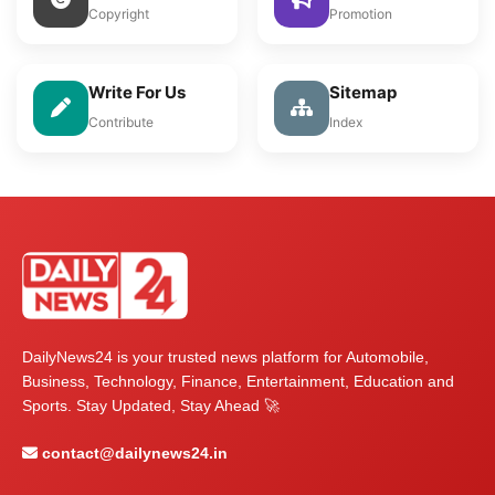
Copyright
Promotion
Write For Us
Sitemap
Contribute
Index
DailyNews24 is your trusted news platform for Automobile,
Business, Technology, Finance, Entertainment, Education and
Sports. Stay Updated, Stay Ahead 🚀
contact@dailynews24.in