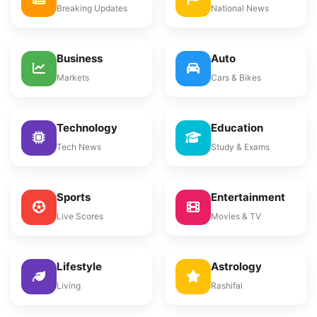
Breaking Updates
National News
Business
Auto
Markets
Cars & Bikes
Technology
Education
Tech News
Study & Exams
Sports
Entertainment
Live Scores
Movies & TV
Lifestyle
Astrology
Living
Rashifal