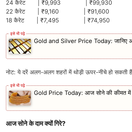
24 कैरेट | ₹9,993 | ₹99,930
22 कैरेट | ₹9,160 | ₹91,600
18 कैरेट | ₹7,495 | ₹74,950
Gold and Silver Price Today: जानिए आज भ
नोट: ये दरें अलग-अलग शहरों में थोड़ी ऊपर-नीचे हो सकती है
Gold Price Today: आज सोने की कीमत में आ
आज सोने के दाम क्यों गिरे?