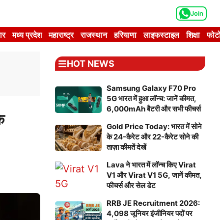
Join
ार
मध्य प्रदेश
महाराष्ट्र
राजस्थान
हरियाणा
लाइफस्टाइल
शिक्षा
फोटो
HOT NEWS
Samsung Galaxy F70 Pro
5G भारत में हुआ लॉन्च: जानें कीमत,
6,000mAh बैटरी और सभी फीचर्स
े
Gold Price Today: भारत में सोने
के 24-कैरेट और 22-कैरेट सोने की
ताज़ा कीमतें देखें
Lava ने भारत में लॉन्च किए Virat
V1 और Virat V1 5G, जानें कीमत,
फीचर्स और सेल डेट
RRB JE Recruitment 2026:
4,098 जूनियर इंजीनियर पदों पर