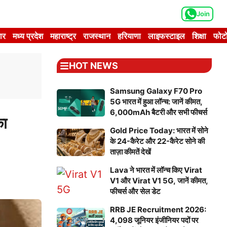
Join
ार
मध्य प्रदेश
महाराष्ट्र
राजस्थान
हरियाणा
लाइफस्टाइल
शिक्षा
फोटो
HOT NEWS
Samsung Galaxy F70 Pro
5G भारत में हुआ लॉन्च: जानें कीमत,
6,000mAh बैटरी और सभी फीचर्स
का
Gold Price Today: भारत में सोने
के 24-कैरेट और 22-कैरेट सोने की
ताज़ा कीमतें देखें
Lava ने भारत में लॉन्च किए Virat
V1 और Virat V1 5G, जानें कीमत,
फीचर्स और सेल डेट
RRB JE Recruitment 2026:
4,098 जूनियर इंजीनियर पदों पर