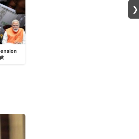
❯
 Pension
दे