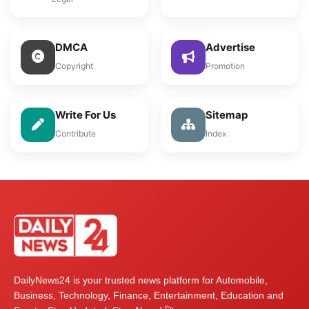
DMCA
Advertise
Copyright
Promotion
Write For Us
Sitemap
Contribute
Index
DailyNews24 is your trusted news platform for Automobile,
Business, Technology, Finance, Entertainment, Education and