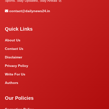
Sports. Stay Updated, Stay Ahead 🚀
contact@dailynews24.in
Quick Links
About Us
Contact Us
Disclaimer
Privacy Policy
Write For Us
Authors
Our Policies