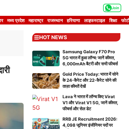
Join
ार
मध्य प्रदेश
महाराष्ट्र
राजस्थान
हरियाणा
लाइफस्टाइल
शिक्षा
फोटो
HOT NEWS
Samsung Galaxy F70 Pro
5G भारत में हुआ लॉन्च: जानें कीमत,
6,000mAh बैटरी और सभी फीचर्स
ारी
Gold Price Today: भारत में सोने
के 24-कैरेट और 22-कैरेट सोने की
ताज़ा कीमतें देखें
Lava ने भारत में लॉन्च किए Virat
V1 और Virat V1 5G, जानें कीमत,
फीचर्स और सेल डेट
RRB JE Recruitment 2026:
4,098 जूनियर इंजीनियर पदों पर