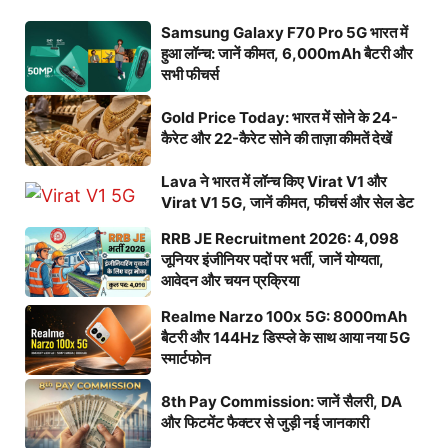
Samsung Galaxy F70 Pro 5G भारत में
हुआ लॉन्च: जानें कीमत, 6,000mAh बैटरी और
सभी फीचर्स
Gold Price Today: भारत में सोने के 24-
कैरेट और 22-कैरेट सोने की ताज़ा कीमतें देखें
Lava ने भारत में लॉन्च किए Virat V1 और
Virat V1 5G, जानें कीमत, फीचर्स और सेल डेट
RRB JE Recruitment 2026: 4,098
जूनियर इंजीनियर पदों पर भर्ती, जानें योग्यता,
आवेदन और चयन प्रक्रिया
Realme Narzo 100x 5G: 8000mAh
बैटरी और 144Hz डिस्प्ले के साथ आया नया 5G
स्मार्टफोन
8th Pay Commission: जानें सैलरी, DA
और फिटमेंट फैक्टर से जुड़ी नई जानकारी