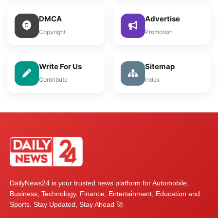
DMCA
Advertise
Copyright
Promotion
Write For Us
Sitemap
Contribute
Index
DailyNews24 is your trusted news platform for Automobile,
Business, Technology, Finance, Entertainment, Education and
Sports. Stay Updated, Stay Ahead 🚀