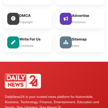
DMCA
Advertise
Copyright
Promotion
Write For Us
Sitemap
Contribute
Index
DailyNews24 is your trusted news platform for Automobile,
Business, Technology, Finance, Entertainment, Education and
Sports. Stay Updated, Stay Ahead 🚀