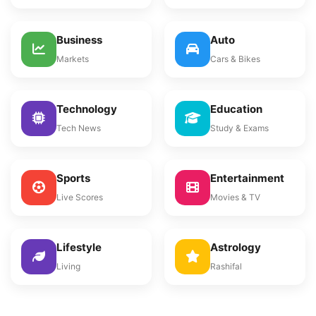
Business
Auto
Markets
Cars & Bikes
Technology
Education
Tech News
Study & Exams
Sports
Entertainment
Live Scores
Movies & TV
Lifestyle
Astrology
Living
Rashifal