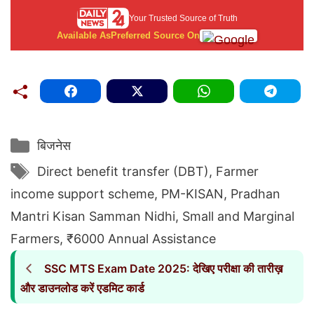
Your Trusted Source of Truth
Available As
Preferred Source On
Categories
बिजनेस
Tags
Direct benefit transfer (DBT)
,
Farmer
income support scheme
,
PM-KISAN
,
Pradhan
Mantri Kisan Samman Nidhi
,
Small and Marginal
Farmers
,
₹6000 Annual Assistance
SSC MTS Exam Date 2025: देखिए परीक्षा की तारीख़
और डाउनलोड करें एडमिट कार्ड