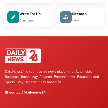
Write For Us
Sitemap
Contribute
Index
DailyNews24 is your trusted news platform for Automobile,
Business, Technology, Finance, Entertainment, Education and
Sports. Stay Updated, Stay Ahead 🚀
contact@dailynews24.in