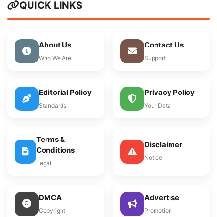
QUICK LINKS
About Us
Contact Us
Who We Are
Support
Editorial Policy
Privacy Policy
Standards
Your Data
Terms &
Disclaimer
Conditions
Notice
Legal
DMCA
Advertise
Copyright
Promotion