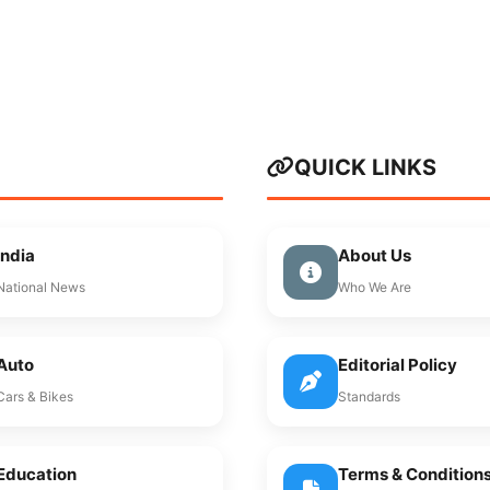
QUICK LINKS
India
About Us
National News
Who We Are
Auto
Editorial Policy
Cars & Bikes
Standards
Education
Terms & Condition