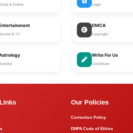
Study & Exams
Legal
Entertainment
DMCA
Movies & TV
Copyright
Astrology
Write For Us
Rashifal
Contribute
Links
Our Policies
Correction Policy
s
DNPA Code of Ethics