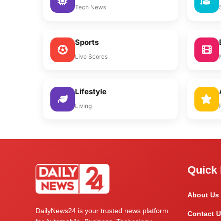
Tech News
Sports
Live Scores
Lifestyle
Living
Quick 
About Us
DailyNews24 is your trusted news platform
Contact U