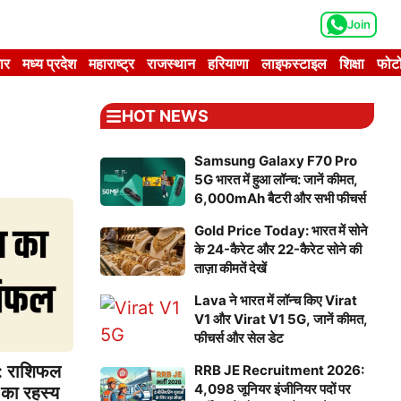
Join
ार
मध्य प्रदेश
महाराष्ट्र
राजस्थान
हरियाणा
लाइफस्टाइल
शिक्षा
फोटो
HOT NEWS
Samsung Galaxy F70 Pro
5G भारत में हुआ लॉन्च: जानें कीमत,
6,000mAh बैटरी और सभी फीचर्स
Gold Price Today: भारत में सोने
के 24-कैरेट और 22-कैरेट सोने की
ताज़ा कीमतें देखें
Lava ने भारत में लॉन्च किए Virat
V1 और Virat V1 5G, जानें कीमत,
फीचर्स और सेल डेट
: राशिफल
RRB JE Recruitment 2026:
4,098 जूनियर इंजीनियर पदों पर
ं का रहस्य