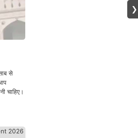
❯
साब से
 आप
ोनी चाहिए।