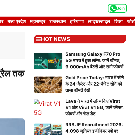
Join
ार
मध्य प्रदेश
महाराष्ट्र
राजस्थान
हरियाणा
लाइफस्टाइल
शिक्षा
फोटो
HOT NEWS
Samsung Galaxy F70 Pro
5G भारत में हुआ लॉन्च: जानें कीमत,
6,000mAh बैटरी और सभी फीचर्स
्रैल तक
Gold Price Today: भारत में सोने
के 24-कैरेट और 22-कैरेट सोने की
ताज़ा कीमतें देखें
Lava ने भारत में लॉन्च किए Virat
V1 और Virat V1 5G, जानें कीमत,
फीचर्स और सेल डेट
RRB JE Recruitment 2026:
4,098 जूनियर इंजीनियर पदों पर