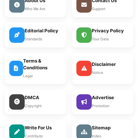
About Us
Contact Us
Who We Are
Support
Editorial Policy
Privacy Policy
Standards
Your Data
Terms &
Disclaimer
Conditions
Notice
Legal
DMCA
Advertise
Copyright
Promotion
Write For Us
Sitemap
Contribute
Index