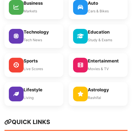
Business
Auto
Markets
Cars & Bikes
Technology
Education
Tech News
Study & Exams
Sports
Entertainment
Live Scores
Movies & TV
Lifestyle
Astrology
Living
Rashifal
QUICK LINKS