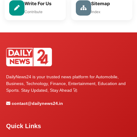
Write For Us
Sitemap
Contribute
Index
DailyNews24 is your trusted news platform for Automobile,
Business, Technology, Finance, Entertainment, Education and
Sports. Stay Updated, Stay Ahead 🚀
contact@dailynews24.in
Quick Links