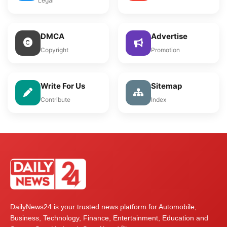
Legal
DMCA
Advertise
Copyright
Promotion
Write For Us
Sitemap
Contribute
Index
DailyNews24 is your trusted news platform for Automobile,
Business, Technology, Finance, Entertainment, Education and