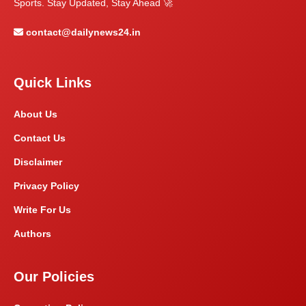
Sports. Stay Updated, Stay Ahead 🚀
contact@dailynews24.in
Quick Links
About Us
Contact Us
Disclaimer
Privacy Policy
Write For Us
Authors
Our Policies