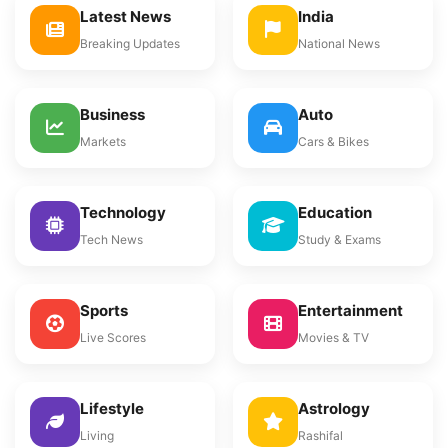
Latest News
India
Breaking Updates
National News
Business
Auto
Markets
Cars & Bikes
Technology
Education
Tech News
Study & Exams
Sports
Entertainment
Live Scores
Movies & TV
Lifestyle
Astrology
Living
Rashifal