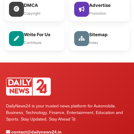
DMCA
Advertise
Copyright
Promotion
Write For Us
Sitemap
Contribute
Index
DailyNews24 is your trusted news platform for Automobile,
Business, Technology, Finance, Entertainment, Education and
Sports. Stay Updated, Stay Ahead 🚀
contact@dailynews24.in