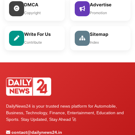
DMCA
Advertise
Copyright
Promotion
Write For Us
Sitemap
Contribute
Index
DailyNews24 is your trusted news platform for Automobile,
Business, Technology, Finance, Entertainment, Education and
Sports. Stay Updated, Stay Ahead 🚀
contact@dailynews24.in