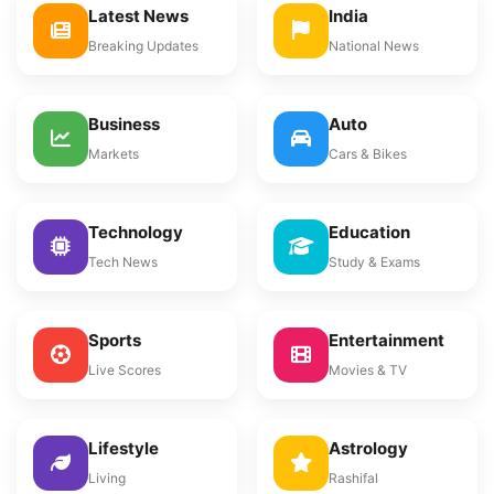
Latest News
India
Breaking Updates
National News
Business
Auto
Markets
Cars & Bikes
Technology
Education
Tech News
Study & Exams
Sports
Entertainment
Live Scores
Movies & TV
Lifestyle
Astrology
Living
Rashifal