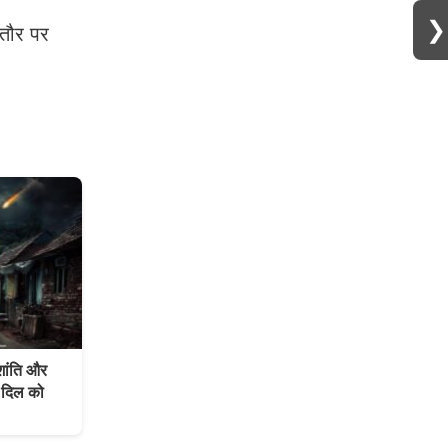
❯
तौर पर
ंति और
 दिल को