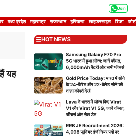
Join
ार
मध्य प्रदेश
महाराष्ट्र
राजस्थान
हरियाणा
लाइफस्टाइल
शिक्षा
फोटो
HOT NEWS
Samsung Galaxy F70 Pro
5G भारत में हुआ लॉन्च: जानें कीमत,
6,000mAh बैटरी और सभी फीचर्स
ं यह
Gold Price Today: भारत में सोने
के 24-कैरेट और 22-कैरेट सोने की
ताज़ा कीमतें देखें
Lava ने भारत में लॉन्च किए Virat
V1 और Virat V1 5G, जानें कीमत,
फीचर्स और सेल डेट
RRB JE Recruitment 2026:
4,098 जूनियर इंजीनियर पदों पर