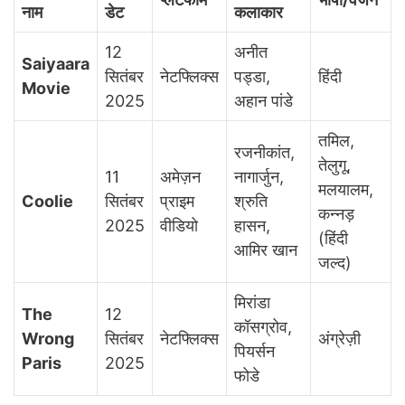
नाम
डेट
कलाकार
12
अनीत
Saiyaara
सितंबर
नेटफ्लिक्स
पड्डा,
हिंदी
Movie
2025
अहान पांडे
तमिल,
रजनीकांत,
तेलुगू,
11
अमेज़न
नागार्जुन,
मलयालम,
Coolie
सितंबर
प्राइम
श्रुति
कन्नड़
2025
वीडियो
हासन,
(हिंदी
आमिर खान
जल्द)
मिरांडा
The
12
कॉसग्रोव,
Wrong
सितंबर
नेटफ्लिक्स
अंग्रेज़ी
पियर्सन
Paris
2025
फोडे