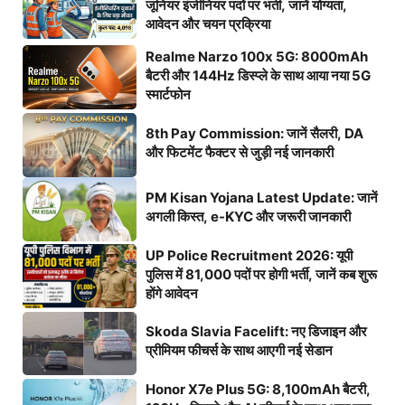
जूनियर इंजीनियर पदों पर भर्ती, जानें योग्यता,
आवेदन और चयन प्रक्रिया
Realme Narzo 100x 5G: 8000mAh
बैटरी और 144Hz डिस्प्ले के साथ आया नया 5G
स्मार्टफोन
8th Pay Commission: जानें सैलरी, DA
और फिटमेंट फैक्टर से जुड़ी नई जानकारी
PM Kisan Yojana Latest Update: जानें
अगली किस्त, e-KYC और जरूरी जानकारी
UP Police Recruitment 2026: यूपी
पुलिस में 81,000 पदों पर होगी भर्ती, जानें कब शुरू
होंगे आवेदन
Skoda Slavia Facelift: नए डिजाइन और
प्रीमियम फीचर्स के साथ आएगी नई सेडान
Honor X7e Plus 5G: 8,100mAh बैटरी,