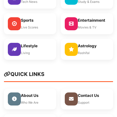
Tech News
Study & Exams
Sports
Entertainment
Live Scores
Movies & TV
Lifestyle
Astrology
Living
Rashifal
QUICK LINKS
About Us
Contact Us
Who We Are
Support