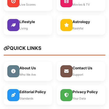
Live Scores
Movies & TV
Lifestyle
Astrology
Living
Rashifal
QUICK LINKS
About Us
Contact Us
Who We Are
Support
Editorial Policy
Privacy Policy
Standards
Your Data