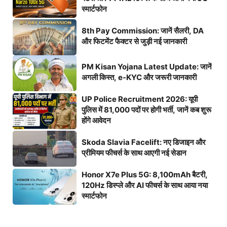
स्मार्टफोन
8th Pay Commission: जानें सैलरी, DA
और फिटमेंट फैक्टर से जुड़ी नई जानकारी
PM Kisan Yojana Latest Update: जानें
अगली किस्त, e-KYC और जरूरी जानकारी
UP Police Recruitment 2026: यूपी
पुलिस में 81,000 पदों पर होगी भर्ती, जानें कब शुरू
होंगे आवेदन
Skoda Slavia Facelift: नए डिजाइन और
प्रीमियम फीचर्स के साथ आएगी नई सेडान
Honor X7e Plus 5G: 8,100mAh बैटरी,
120Hz डिस्प्ले और AI फीचर्स के साथ आया नया
स्मार्टफोन