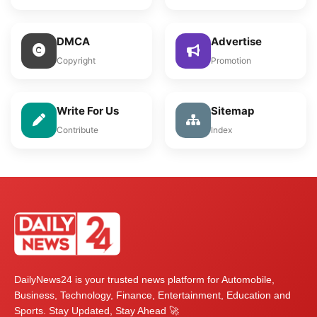
DMCA
Advertise
Copyright
Promotion
Write For Us
Sitemap
Contribute
Index
DailyNews24 is your trusted news platform for Automobile,
Business, Technology, Finance, Entertainment, Education and
Sports. Stay Updated, Stay Ahead 🚀