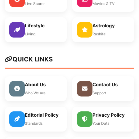
Live Scores
Movies & TV
Lifestyle
Astrology
Living
Rashifal
QUICK LINKS
About Us
Contact Us
Who We Are
Support
Editorial Policy
Privacy Policy
Standards
Your Data