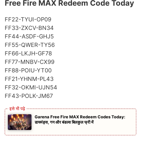
Free Fire MAX Redeem Code Today
FF22-TYUI-OP09
FF33-ZXCV-BN34
FF44-ASDF-GHJ5
FF55-QWER-TY56
FF66-LKJH-GF78
FF77-MNBV-CX99
FF88-POIU-YT00
FF21-YHNM-PL43
FF32-OKMI-UJN54
FF43-POLK-JM67
Garena Free Fire MAX Redeem Codes Today:
डायमंड्स, गन और बंडल्स बिलकुल फ्री में