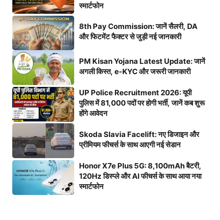
स्मार्टफोन
8th Pay Commission: जानें सैलरी, DA
और फिटमेंट फैक्टर से जुड़ी नई जानकारी
PM Kisan Yojana Latest Update: जानें
अगली किस्त, e-KYC और जरूरी जानकारी
UP Police Recruitment 2026: यूपी
पुलिस में 81,000 पदों पर होगी भर्ती, जानें कब शुरू
होंगे आवेदन
Skoda Slavia Facelift: नए डिजाइन और
प्रीमियम फीचर्स के साथ आएगी नई सेडान
Honor X7e Plus 5G: 8,100mAh बैटरी,
120Hz डिस्प्ले और AI फीचर्स के साथ आया नया
स्मार्टफोन