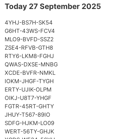
Today 27 September 2025
4YHJ-BS7H-SK54
G6HT-43WS-FCV4
MLO9-BVFD-SSZ2
ZSE4-RFVB-GTH8
RTY6-LKM8-FGHJ
QWAS-DXSE-MNBG
XCDE-BVFR-NMKL
IOKM-JHGF-TYGH
ERTY-UJIK-OLPM
OIKJ-U8T7-YHGF
FGTR-45RT-GHTY
JHUY-T567-89IO
SDFG-HJKM-LO09
WERT-56TY-GHJK