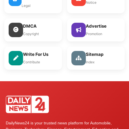
Notice
Legal
DMCA
Advertise
Copyright
Promotion
Write For Us
Sitemap
Contribute
Index
DailyNews24 is your trusted news platform for Automobile,