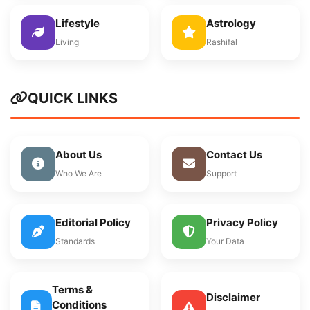
Lifestyle
Astrology
Living
Rashifal
QUICK LINKS
About Us
Contact Us
Who We Are
Support
Editorial Policy
Privacy Policy
Standards
Your Data
Terms &
Disclaimer
Conditions