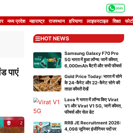
Join
ार
मध्य प्रदेश
महाराष्ट्र
राजस्थान
हरियाणा
लाइफस्टाइल
शिक्षा
फोटो
HOT NEWS
Samsung Galaxy F70 Pro
5G भारत में हुआ लॉन्च: जानें कीमत,
6,000mAh बैटरी और सभी फीचर्स
 पाएं
Gold Price Today: भारत में सोने
के 24-कैरेट और 22-कैरेट सोने की
ताज़ा कीमतें देखें
Lava ने भारत में लॉन्च किए Virat
V1 और Virat V1 5G, जानें कीमत,
फीचर्स और सेल डेट
RRB JE Recruitment 2026:
4,098 जूनियर इंजीनियर पदों पर