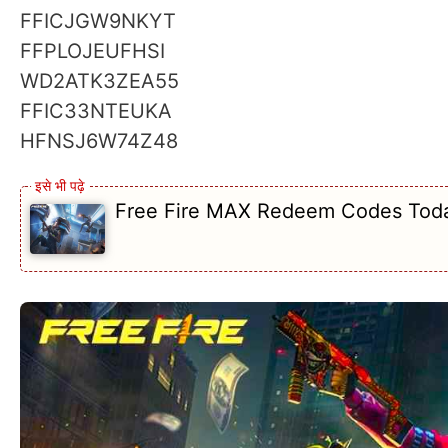
FFICJGW9NKYT
FFPLOJEUFHSI
WD2ATK3ZEA55
FFIC33NTEUKA
HFNSJ6W74Z48
Free Fire MAX Redeem Codes Today 2