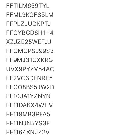
FFTILM659TYL
FFML9KGFS5LM
FFPLZJUDKPTJ
FFGYBGD8H1H4
XZJZE25WEFJJ
FFCMCPSJ99S3
FF9MJ31CXKRG
UVX9PYZV54AC
FF2VC3DENRF5
FFCO8BS5JW2D
FF10JA1YZNYN
FF11DAKX4WHV
FF119MB3PFA5
FF11NJN5YS3E
FF1164XNJZ2V