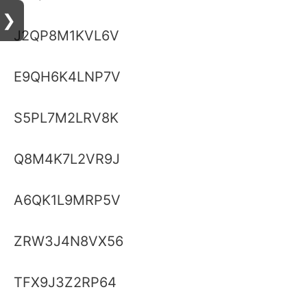
❯
J2QP8M1KVL6V
E9QH6K4LNP7V
S5PL7M2LRV8K
Q8M4K7L2VR9J
A6QK1L9MRP5V
ZRW3J4N8VX56
TFX9J3Z2RP64