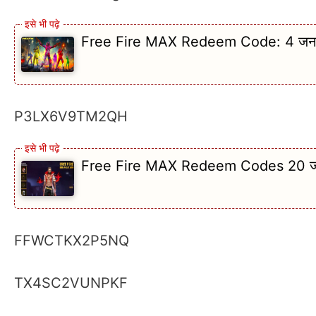
Free Fire MAX Redeem Code: 4 जनवरी 2
P3LX6V9TM2QH
Free Fire MAX Redeem Codes 20 जनवरी
FFWCTKX2P5NQ
TX4SC2VUNPKF