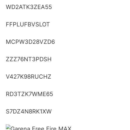
WD2ATK3ZEA55
FFPLUFBVSLOT
MCPW3D28VZD6
ZZZ76NT3PDSH
V427K98RUCHZ
RD3TZK7WME65
S7DZ4N8RK1XW