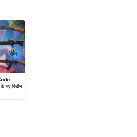
Code
े नए रिडीम