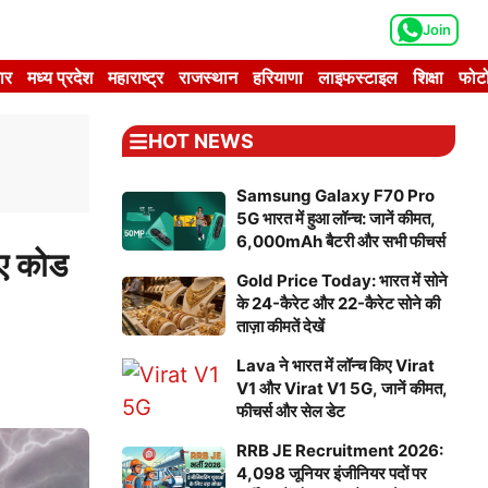
Join
ार
मध्य प्रदेश
महाराष्ट्र
राजस्थान
हरियाणा
लाइफस्टाइल
शिक्षा
फोटो
HOT NEWS
Samsung Galaxy F70 Pro
5G भारत में हुआ लॉन्च: जानें कीमत,
6,000mAh बैटरी और सभी फीचर्स
ए कोड
Gold Price Today: भारत में सोने
के 24-कैरेट और 22-कैरेट सोने की
ताज़ा कीमतें देखें
Lava ने भारत में लॉन्च किए Virat
V1 और Virat V1 5G, जानें कीमत,
फीचर्स और सेल डेट
RRB JE Recruitment 2026:
4,098 जूनियर इंजीनियर पदों पर