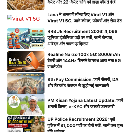
कैरेट और 22-कैरेट सोने की ताज़ा कीमतें देखें
Lava ने भारत में लॉन्च किए Virat V1 और
Virat V1 5G, जानें कीमत, फीचर्स और सेल डेट
RRB JE Recruitment 2026: 4,098
जूनियर इंजीनियर पदों पर भर्ती, जानें योग्यता,
आवेदन और चयन प्रक्रिया
Realme Narzo 100x 5G: 8000mAh
बैटरी और 144Hz डिस्प्ले के साथ आया नया 5G
स्मार्टफोन
8th Pay Commission: जानें सैलरी, DA
और फिटमेंट फैक्टर से जुड़ी नई जानकारी
PM Kisan Yojana Latest Update: जानें
अगली किस्त, e-KYC और जरूरी जानकारी
UP Police Recruitment 2026: यूपी
पुलिस में 81,000 पदों पर होगी भर्ती, जानें कब शुरू
होंगे आवेदन