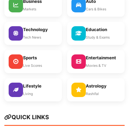
Business
Auto
Markets
Cars & Bikes
Technology
Education
Tech News
Study & Exams
Sports
Entertainment
Live Scores
Movies & TV
Lifestyle
Astrology
Living
Rashifal
QUICK LINKS