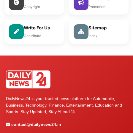
Copyright
Promotion
Write For Us
Sitemap
Contribute
Index
DailyNews24 is your trusted news platform for Automobile,
Business, Technology, Finance, Entertainment, Education and
Sports. Stay Updated, Stay Ahead 🚀
contact@dailynews24.in