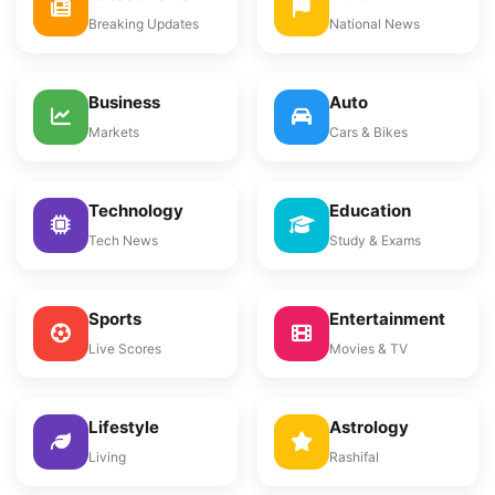
Breaking Updates
National News
Business
Auto
Markets
Cars & Bikes
Technology
Education
Tech News
Study & Exams
Sports
Entertainment
Live Scores
Movies & TV
Lifestyle
Astrology
Living
Rashifal