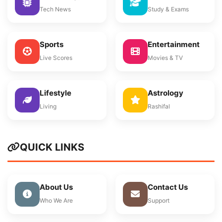
Tech News
Study & Exams
Sports
Entertainment
Live Scores
Movies & TV
Lifestyle
Astrology
Living
Rashifal
QUICK LINKS
About Us
Contact Us
Who We Are
Support