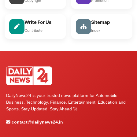
Copyright
Promotion
Write For Us
Sitemap
Contribute
Index
DailyNews24 is your trusted news platform for Automobile,
Business, Technology, Finance, Entertainment, Education and
Sports. Stay Updated, Stay Ahead 🚀
contact@dailynews24.in