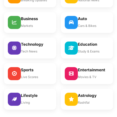
Breaking Updates
National News
Business
Auto
Markets
Cars & Bikes
Technology
Education
Tech News
Study & Exams
Sports
Entertainment
Live Scores
Movies & TV
Lifestyle
Astrology
Living
Rashifal