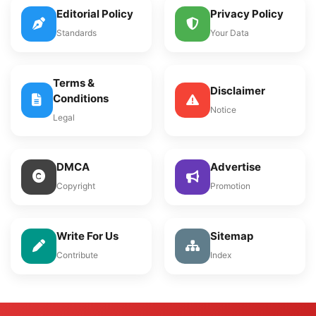
Editorial Policy
Privacy Policy
Standards
Your Data
Terms &
Disclaimer
Conditions
Notice
Legal
DMCA
Advertise
Copyright
Promotion
Write For Us
Sitemap
Contribute
Index