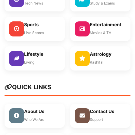
Tech News
Study & Exams
Sports
Entertainment
Live Scores
Movies & TV
Lifestyle
Astrology
Living
Rashifal
QUICK LINKS
About Us
Contact Us
Who We Are
Support