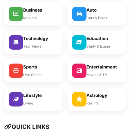
Business
Auto
Markets
Cars & Bikes
Technology
Education
Tech News
Study & Exams
Sports
Entertainment
Live Scores
Movies & TV
Lifestyle
Astrology
Living
Rashifal
QUICK LINKS