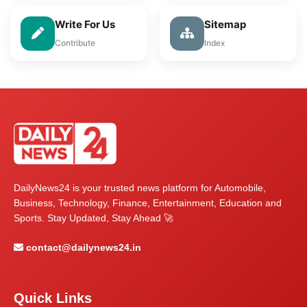
Write For Us
Sitemap
Contribute
Index
DailyNews24 is your trusted news platform for Automobile,
Business, Technology, Finance, Entertainment, Education and
Sports. Stay Updated, Stay Ahead 🚀
contact@dailynews24.in
Quick Links