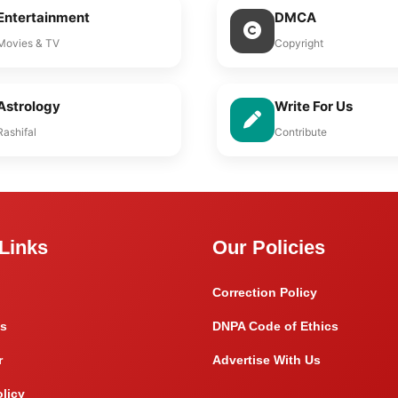
Entertainment
DMCA
Movies & TV
Copyright
Astrology
Write For Us
Rashifal
Contribute
Links
Our Policies
Correction Policy
s
DNPA Code of Ethics
r
Advertise With Us
olicy