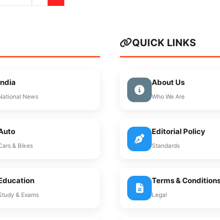
QUICK LINKS
India
About Us
National News
Who We Are
Auto
Editorial Policy
Cars & Bikes
Standards
Education
Terms & Condition
Study & Exams
Legal