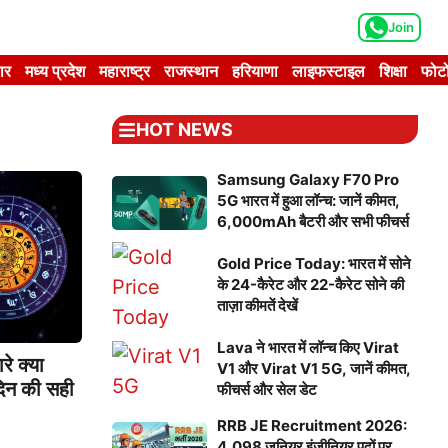
Join
ार
मध्य प्रदेश
महाराष्ट्र
राजस्थान
हरियाणा
लाइफस्टाइल
शिक्षा
फोटो
HOT NEWS
Samsung Galaxy F70 Pro
5G भारत में हुआ लॉन्च: जानें कीमत,
6,000mAh बैटरी और सभी फीचर्स
Gold Price Today: भारत में सोने
के 24-कैरेट और 22-कैरेट सोने की
ताज़ा कीमतें देखें
Lava ने भारत में लॉन्च किए Virat
े क्या
V1 और Virat V1 5G, जानें कीमत,
दिन की सही
फीचर्स और सेल डेट
RRB JE Recruitment 2026:
4,098 जूनियर इंजीनियर पदों पर