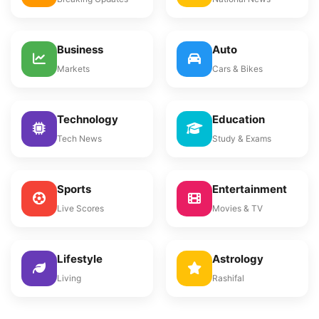
Business
Auto
Markets
Cars & Bikes
Technology
Education
Tech News
Study & Exams
Sports
Entertainment
Live Scores
Movies & TV
Lifestyle
Astrology
Living
Rashifal