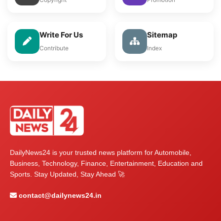
Write For Us
Sitemap
Contribute
Index
DailyNews24 is your trusted news platform for Automobile,
Business, Technology, Finance, Entertainment, Education and
Sports. Stay Updated, Stay Ahead 🚀
contact@dailynews24.in