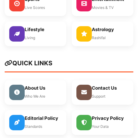
Live Scores
Movies & TV
Lifestyle
Astrology
Living
Rashifal
QUICK LINKS
About Us
Contact Us
Who We Are
Support
Editorial Policy
Privacy Policy
Standards
Your Data