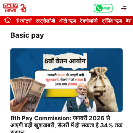
Skip
Me
Join
to
content
ई स्पोर्ट्स
एस्ट्रोलॉजी
ऑटो न्यूज़
टेक्नोलॉजी
ट्रेंडिंग न्यूज़
देश
Basic pay
8th Pay Commission: जनवरी 2026 से
आएगी बड़ी खुशखबरी, सैलरी में हो सकता है 34% तक
इजाफा