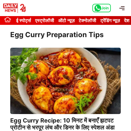
Skip
Me
Join
to
content
ई स्पोर्ट्स
एस्ट्रोलॉजी
ऑटो न्यूज़
टेक्नोलॉजी
ट्रेंडिंग न्यूज़
देश
Egg Curry Preparation Tips
Egg Curry Recipe: 10 मिनट में बनाएँ झटपट
प्रोटीन से भरपूर लंच और डिनर के लिए स्पेशल अंडा