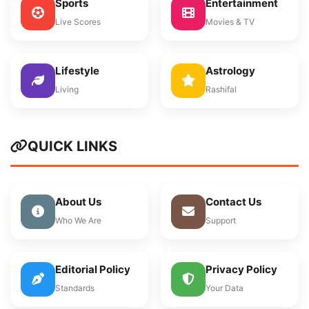
Sports
Entertainment
Live Scores
Movies & TV
Lifestyle
Astrology
Living
Rashifal
QUICK LINKS
About Us
Contact Us
Who We Are
Support
Editorial Policy
Privacy Policy
Standards
Your Data