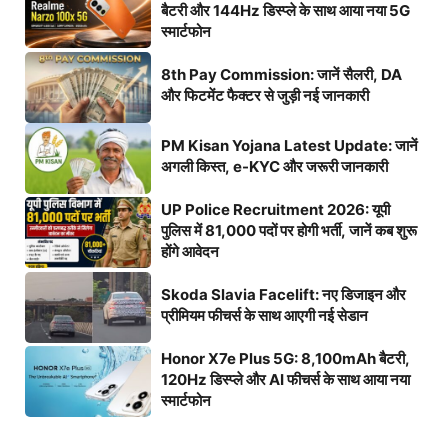
बैटरी और 144Hz डिस्प्ले के साथ आया नया 5G
स्मार्टफोन
8th Pay Commission: जानें सैलरी, DA
और फिटमेंट फैक्टर से जुड़ी नई जानकारी
PM Kisan Yojana Latest Update: जानें
अगली किस्त, e-KYC और जरूरी जानकारी
UP Police Recruitment 2026: यूपी
पुलिस में 81,000 पदों पर होगी भर्ती, जानें कब शुरू
होंगे आवेदन
Skoda Slavia Facelift: नए डिजाइन और
प्रीमियम फीचर्स के साथ आएगी नई सेडान
Honor X7e Plus 5G: 8,100mAh बैटरी,
120Hz डिस्प्ले और AI फीचर्स के साथ आया नया
स्मार्टफोन