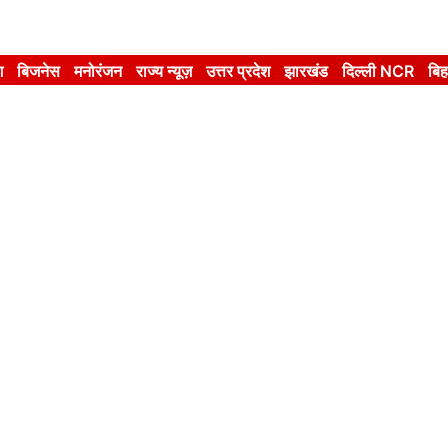
श
बिजनेस
मनोरंजन
राज्य न्यूज़
उत्तर प्रदेश
झारखंड
दिल्ली NCR
बिह