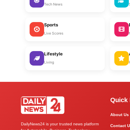
Tech News
Sports
Live Scores
Lifestyle
Living
Quick 
About Us
DailyNews24 is your trusted news platform
Contact U