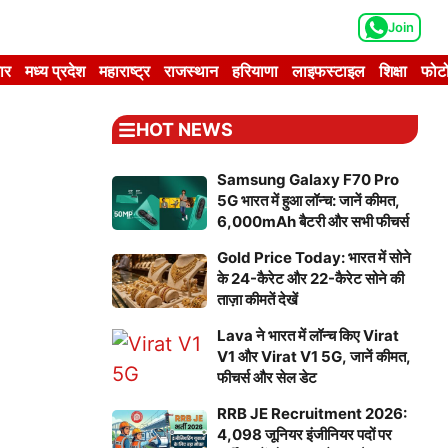
Join
ार
मध्य प्रदेश
महाराष्ट्र
राजस्थान
हरियाणा
लाइफस्टाइल
शिक्षा
फोटो
HOT NEWS
Samsung Galaxy F70 Pro
5G भारत में हुआ लॉन्च: जानें कीमत,
6,000mAh बैटरी और सभी फीचर्स
Gold Price Today: भारत में सोने
के 24-कैरेट और 22-कैरेट सोने की
ताज़ा कीमतें देखें
Lava ने भारत में लॉन्च किए Virat
V1 और Virat V1 5G, जानें कीमत,
फीचर्स और सेल डेट
RRB JE Recruitment 2026:
4,098 जूनियर इंजीनियर पदों पर