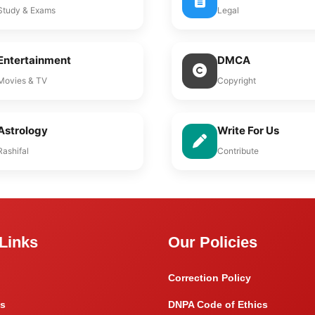
Study & Exams
Legal
Entertainment
DMCA
Movies & TV
Copyright
Astrology
Write For Us
Rashifal
Contribute
Links
Our Policies
Correction Policy
s
DNPA Code of Ethics