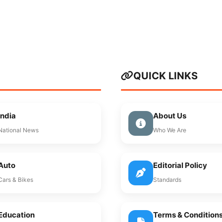
QUICK LINKS
India
About Us
National News
Who We Are
Auto
Editorial Policy
Cars & Bikes
Standards
Education
Terms & Condition