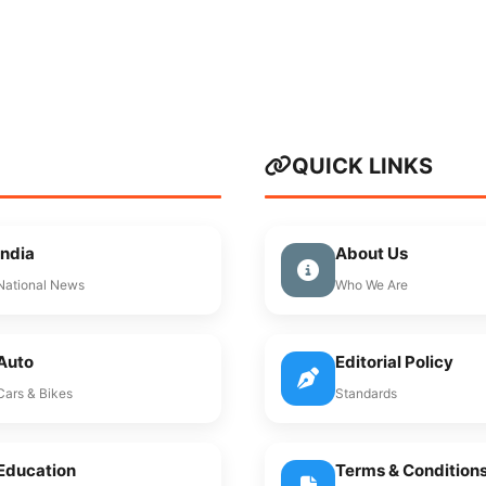
QUICK LINKS
India
About Us
National News
Who We Are
Auto
Editorial Policy
Cars & Bikes
Standards
Education
Terms & Condition