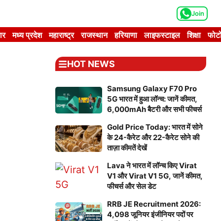
Join
ार
मध्य प्रदेश
महाराष्ट्र
राजस्थान
हरियाणा
लाइफस्टाइल
शिक्षा
फोटो
HOT NEWS
Samsung Galaxy F70 Pro
5G भारत में हुआ लॉन्च: जानें कीमत,
6,000mAh बैटरी और सभी फीचर्स
Gold Price Today: भारत में सोने
के 24-कैरेट और 22-कैरेट सोने की
ताज़ा कीमतें देखें
Lava ने भारत में लॉन्च किए Virat
V1 और Virat V1 5G, जानें कीमत,
फीचर्स और सेल डेट
RRB JE Recruitment 2026:
4,098 जूनियर इंजीनियर पदों पर