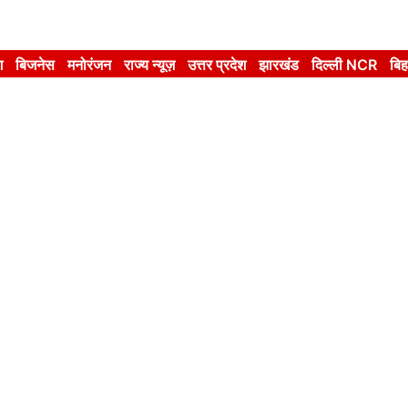
श
बिजनेस
मनोरंजन
राज्य न्यूज़
उत्तर प्रदेश
झारखंड
दिल्ली NCR
बिह