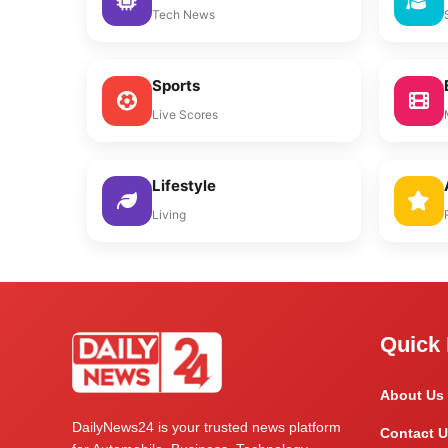
Tech News
Sports
Live Scores
Lifestyle
Living
Quick 
About Us
DailyNews24 is your trusted news platform
Contact U