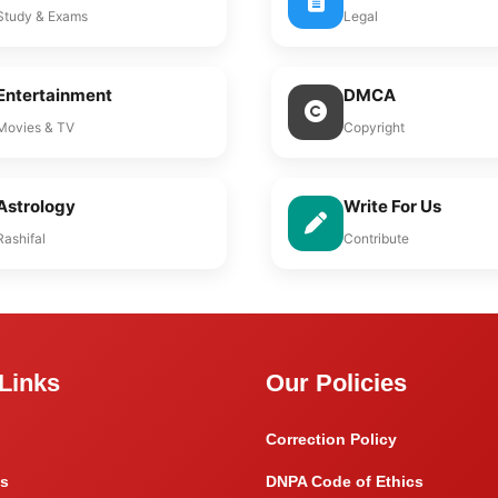
Study & Exams
Legal
Entertainment
DMCA
Movies & TV
Copyright
Astrology
Write For Us
Rashifal
Contribute
Links
Our Policies
Correction Policy
s
DNPA Code of Ethics