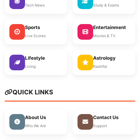
Tech News
Study & Exams
Sports
Entertainment
Live Scores
Movies & TV
Lifestyle
Astrology
Living
Rashifal
QUICK LINKS
About Us
Contact Us
Who We Are
Support