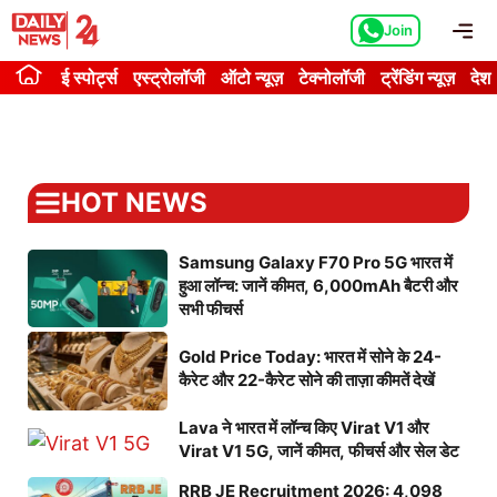
Skip
Me
Join
to
content
ई स्पोर्ट्स
एस्ट्रोलॉजी
ऑटो न्यूज़
टेक्नोलॉजी
ट्रेंडिंग न्यूज़
देश
HOT NEWS
Samsung Galaxy F70 Pro 5G भारत में
हुआ लॉन्च: जानें कीमत, 6,000mAh बैटरी और
सभी फीचर्स
Gold Price Today: भारत में सोने के 24-
कैरेट और 22-कैरेट सोने की ताज़ा कीमतें देखें
Lava ने भारत में लॉन्च किए Virat V1 और
Virat V1 5G, जानें कीमत, फीचर्स और सेल डेट
RRB JE Recruitment 2026: 4,098