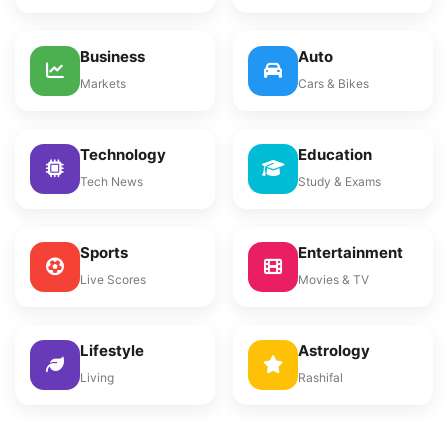
Business
Auto
Markets
Cars & Bikes
Technology
Education
Tech News
Study & Exams
Sports
Entertainment
Live Scores
Movies & TV
Lifestyle
Astrology
Living
Rashifal