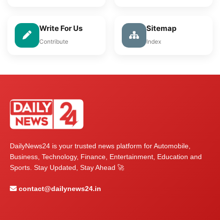
Write For Us
Sitemap
Contribute
Index
DailyNews24 is your trusted news platform for Automobile,
Business, Technology, Finance, Entertainment, Education and
Sports. Stay Updated, Stay Ahead 🚀
contact@dailynews24.in