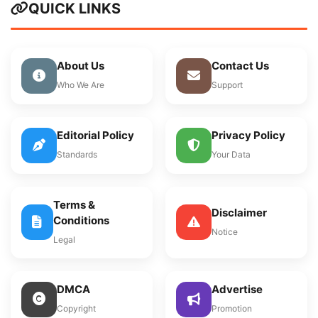
QUICK LINKS
About Us
Contact Us
Who We Are
Support
Editorial Policy
Privacy Policy
Standards
Your Data
Terms &
Disclaimer
Conditions
Notice
Legal
DMCA
Advertise
Copyright
Promotion