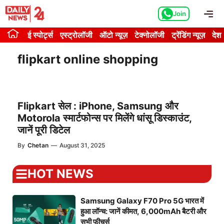
Skip
Me
Join
to
content
ई स्पोर्ट्स
एस्ट्रोलॉजी
ऑटो न्यूज़
टेक्नोलॉजी
ट्रेंडिंग न्यूज़
देश
flipkart online shopping
Flipkart सेल : iPhone, Samsung और
Motorola स्मार्टफोन्स पर मिलेंगे धांसू डिस्काउंट,
जानें पूरी डिटेल
By
Chetan
—
August 31, 2025
HOT NEWS
Samsung Galaxy F70 Pro 5G भारत में
हुआ लॉन्च: जानें कीमत, 6,000mAh बैटरी और
सभी फीचर्स