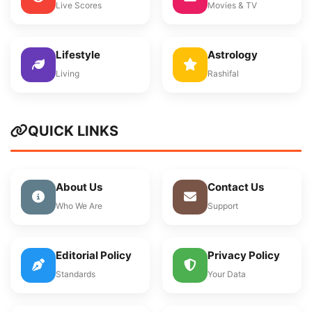
Live Scores
Movies & TV
Lifestyle
Astrology
Living
Rashifal
QUICK LINKS
About Us
Contact Us
Who We Are
Support
Editorial Policy
Privacy Policy
Standards
Your Data